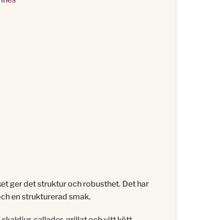
ket ger det struktur och robusthet. Det har
 och en strukturerad smak.
 skaldjur, sallader, grillat och vitt kött.