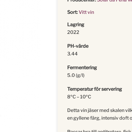
Sort:
Vitt vin
Lagring
2022
PH-värde
3.44
Fermentering
5.0 (g/l)
Temperatur för servering
8ºC – 10ºC
Detta vin jäser med skalen vil
en gyllene färg, intensiv doft
Passar bra till aptitretare, fisk,