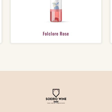
Folclore Rose
Back
To
Top