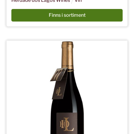
Herdade dos Lagos Wines
Vin
Finns i sortiment