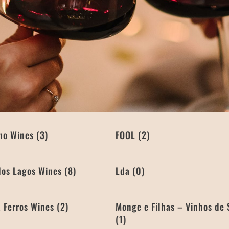
lho Wines
(3)
FOOL
(2)
dos Lagos Wines
(8)
Lda
(0)
 Ferros Wines
(2)
Monge e Filhas – Vinhos de 
(1)